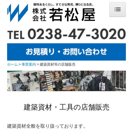
ホーム
ニュース
事業案内
サッシ等の工事
ホーム
事業案内
建築資材等の店舗販売
建築資材等の店舗販売
屋根・外壁材の販売加工
施工実績
建築資材・工具の店舗販売
スタッフ募集
建築資材全般を取り扱っております。
会社案内